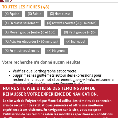
TOUTES LES FICHES (48)
(X) Équipe
(X) Faible
(X) Hors classe
(X) En classe seulement
(X) Activités courtes (< 30 minutes)
(X) Moyen groupe (entre 30 et 100)
(X) Petit groupe (< 30)
(X) Activités élaborées (> 60 minutes)
(X) Individuel
(X) En plusieurs séances
(X) Moyenne
Votre recherche n'a donné aucun résultat
Vérifiez que l'orthographe est correcte.
Supprimez les guillemets autour des expressions pour
rechercher chaque mot séparément.
garage à vélo
retournera
souvent plus de résultat que
"garage à vélo"
.
NOTRE SITE WEB UTILISE DES TÉMOINS AFIN DE
Envisagez d'élargir votre recherche avec
OR
.
garage OR vélo
retournera souvent plus de résultat que
garage à vélo
.
REHAUSSER VOTRE EXPÉRIENCE DE NAVIGATION.
Le site web de Polytechnique Montréal utilise des témoins de connexion
afin de recueillir des statistiques générales et offrir une meilleure
expérience à ses visiteurs. En naviguant sur le site, vous acceptez
l’utilisation de ces témoins selon les modalités spécifiées aux conditions