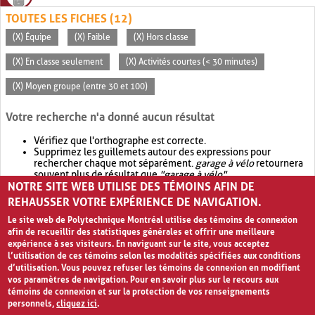
TOUTES LES FICHES (12)
(X) Équipe
(X) Faible
(X) Hors classe
(X) En classe seulement
(X) Activités courtes (< 30 minutes)
(X) Moyen groupe (entre 30 et 100)
Votre recherche n'a donné aucun résultat
Vérifiez que l'orthographe est correcte.
Supprimez les guillemets autour des expressions pour
rechercher chaque mot séparément.
garage à vélo
retournera
souvent plus de résultat que
"garage à vélo"
.
NOTRE SITE WEB UTILISE DES TÉMOINS AFIN DE
Envisagez d'élargir votre recherche avec
OR
.
garage OR vélo
retournera souvent plus de résultat que
garage à vélo
.
REHAUSSER VOTRE EXPÉRIENCE DE NAVIGATION.
Le site web de Polytechnique Montréal utilise des témoins de connexion
afin de recueillir des statistiques générales et offrir une meilleure
expérience à ses visiteurs. En naviguant sur le site, vous acceptez
l’utilisation de ces témoins selon les modalités spécifiées aux conditions
d’utilisation. Vous pouvez refuser les témoins de connexion en modifiant
vos paramètres de navigation. Pour en savoir plus sur le recours aux
témoins de connexion et sur la protection de vos renseignements
personnels,
cliquez ici
.
Avis de confidentialité et conditions d’utilisation