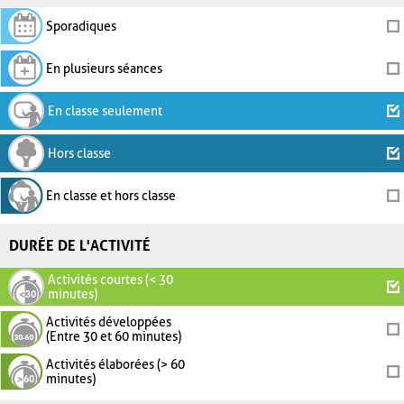
Sporadiques
En plusieurs séances
En classe seulement
Hors classe
En classe et hors classe
DURÉE DE L'ACTIVITÉ
Activités courtes (< 30
minutes)
Activités développées
(Entre 30 et 60 minutes)
Activités élaborées (> 60
minutes)