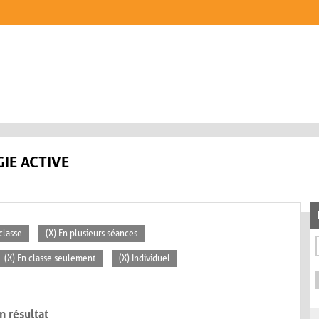
IE ACTIVE
classe
(X) En plusieurs séances
(X) En classe seulement
(X) Individuel
n résultat