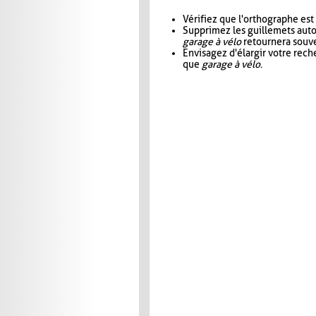
Vérifiez que l'orthographe est
Supprimez les guillemets aut
garage à vélo
retournera souve
Envisagez d'élargir votre rec
que
garage à vélo
.