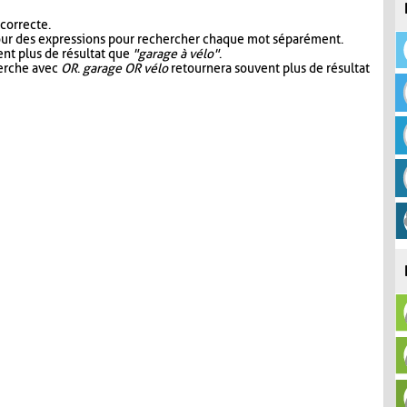
 correcte.
our des expressions pour rechercher chaque mot séparément.
nt plus de résultat que
"garage à vélo"
.
herche avec
OR
.
garage OR vélo
retournera souvent plus de résultat