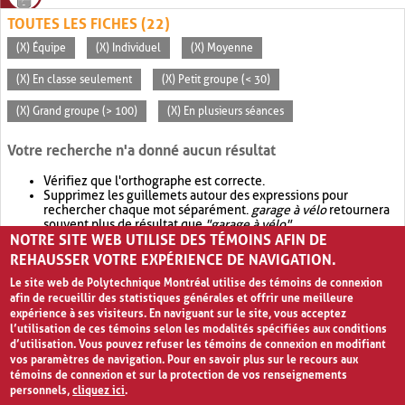
TOUTES LES FICHES (22)
(X) Équipe
(X) Individuel
(X) Moyenne
(X) En classe seulement
(X) Petit groupe (< 30)
(X) Grand groupe (> 100)
(X) En plusieurs séances
Votre recherche n'a donné aucun résultat
Vérifiez que l'orthographe est correcte.
Supprimez les guillemets autour des expressions pour
rechercher chaque mot séparément.
garage à vélo
retournera
souvent plus de résultat que
"garage à vélo"
.
NOTRE SITE WEB UTILISE DES TÉMOINS AFIN DE
Envisagez d'élargir votre recherche avec
OR
.
garage OR vélo
retournera souvent plus de résultat que
garage à vélo
.
REHAUSSER VOTRE EXPÉRIENCE DE NAVIGATION.
Le site web de Polytechnique Montréal utilise des témoins de connexion
afin de recueillir des statistiques générales et offrir une meilleure
expérience à ses visiteurs. En naviguant sur le site, vous acceptez
l’utilisation de ces témoins selon les modalités spécifiées aux conditions
d’utilisation. Vous pouvez refuser les témoins de connexion en modifiant
vos paramètres de navigation. Pour en savoir plus sur le recours aux
témoins de connexion et sur la protection de vos renseignements
personnels,
cliquez ici
.
Avis de confidentialité et conditions d’utilisation