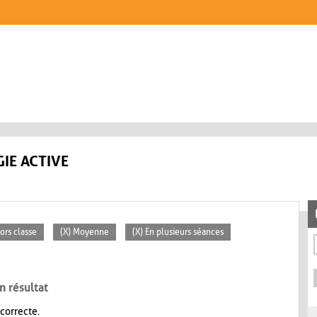
IE ACTIVE
ors classe
(X) Moyenne
(X) En plusieurs séances
n résultat
 correcte.