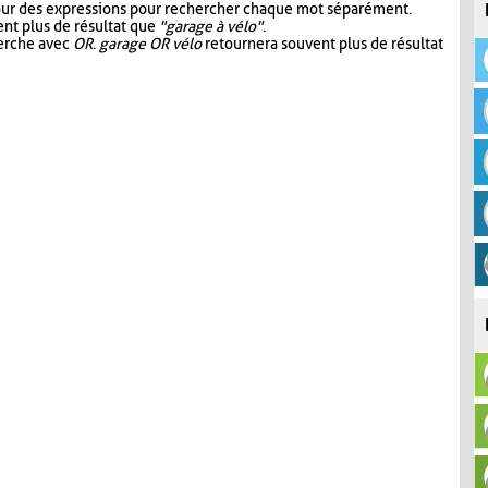
our des expressions pour rechercher chaque mot séparément.
nt plus de résultat que
"garage à vélo"
.
herche avec
OR
.
garage OR vélo
retournera souvent plus de résultat