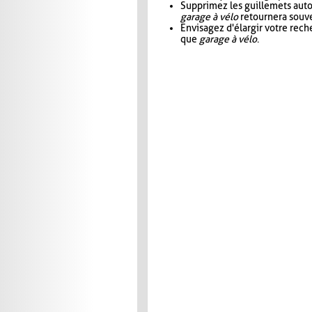
Supprimez les guillemets aut
garage à vélo
retournera souve
Envisagez d'élargir votre rec
que
garage à vélo
.