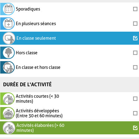
Sporadiques
En plusieurs séances
En classe seulement
Hors classe
En classe et hors classe
DURÉE DE L'ACTIVITÉ
Activités courtes (< 30
minutes)
Activités développées
(Entre 30 et 60 minutes)
Activités élaborées (> 60
minutes)