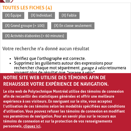
TOUTES LES FICHES (4)
(X) Équipe
(X) Individuel
(X) Faible
(X) Grand groupe (> 100)
(X) En classe seulement
(X) Activités élaborées (> 60 minutes)
Votre recherche n'a donné aucun résultat
Vérifiez que l'orthographe est correcte.
Supprimez les guillemets autour des expressions pour
rechercher chaque mot séparément.
garage à vélo
retournera
souvent plus de résultat que
"garage à vélo"
.
NOTRE SITE WEB UTILISE DES TÉMOINS AFIN DE
Envisagez d'élargir votre recherche avec
OR
.
garage OR vélo
retournera souvent plus de résultat que
garage à vélo
.
REHAUSSER VOTRE EXPÉRIENCE DE NAVIGATION.
Le site web de Polytechnique Montréal utilise des témoins de connexion
afin de recueillir des statistiques générales et offrir une meilleure
expérience à ses visiteurs. En naviguant sur le site, vous acceptez
l’utilisation de ces témoins selon les modalités spécifiées aux conditions
d’utilisation. Vous pouvez refuser les témoins de connexion en modifiant
vos paramètres de navigation. Pour en savoir plus sur le recours aux
témoins de connexion et sur la protection de vos renseignements
personnels,
cliquez ici
.
Avis de confidentialité et conditions d’utilisation