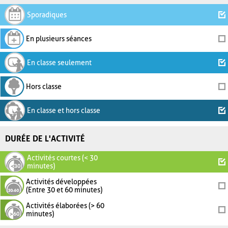
Sporadiques
En plusieurs séances
En classe seulement
Hors classe
En classe et hors classe
DURÉE DE L'ACTIVITÉ
Activités courtes (< 30
minutes)
Activités développées
(Entre 30 et 60 minutes)
Activités élaborées (> 60
minutes)