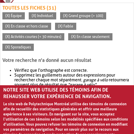
TOUTES LES FICHES (31)
(X) Équipe
(X) Individuel
(X) Grand groupe (> 100)
(X) En classe et hors classe
(X) Faible
(X) Activités courtes (< 30 minutes)
(X) En classe seulement
(X) Sporadiques
Votre recherche n'a donné aucun résultat
Vérifiez que l'orthographe est correcte.
Supprimez les guillemets autour des expressions pour
rechercher chaque mot séparément.
garage à vélo
retournera
souvent plus de résultat que
"garage à vélo"
.
NOTRE SITE WEB UTILISE DES TÉMOINS AFIN DE
Envisagez d'élargir votre recherche avec
OR
.
garage OR vélo
retournera souvent plus de résultat que
garage à vélo
.
REHAUSSER VOTRE EXPÉRIENCE DE NAVIGATION.
Le site web de Polytechnique Montréal utilise des témoins de connexion
afin de recueillir des statistiques générales et offrir une meilleure
expérience à ses visiteurs. En naviguant sur le site, vous acceptez
l’utilisation de ces témoins selon les modalités spécifiées aux conditions
d’utilisation. Vous pouvez refuser les témoins de connexion en modifiant
vos paramètres de navigation. Pour en savoir plus sur le recours aux