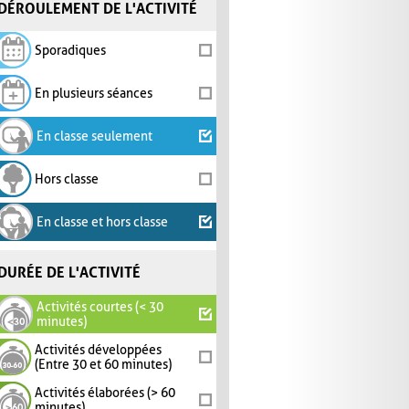
DÉROULEMENT DE L'ACTIVITÉ
Sporadiques
En plusieurs séances
En classe seulement
Hors classe
En classe et hors classe
DURÉE DE L'ACTIVITÉ
Activités courtes (< 30
minutes)
Activités développées
(Entre 30 et 60 minutes)
Activités élaborées (> 60
minutes)