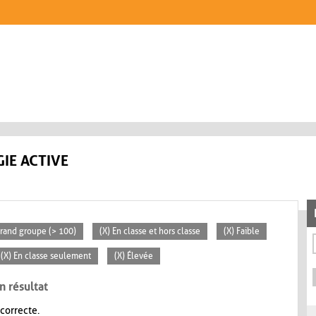
IE ACTIVE
Grand groupe (> 100)
(X) En classe et hors classe
(X) Faible
(X) En classe seulement
(X) Élevée
n résultat
 correcte.