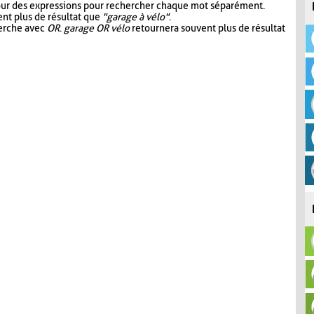
our des expressions pour rechercher chaque mot séparément.
nt plus de résultat que
"garage à vélo"
.
herche avec
OR
.
garage OR vélo
retournera souvent plus de résultat