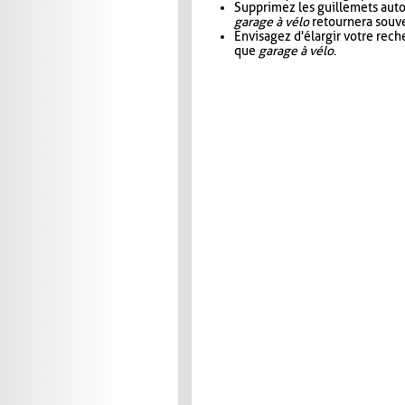
Supprimez les guillemets aut
garage à vélo
retournera souve
Envisagez d'élargir votre rec
que
garage à vélo
.