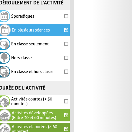
DÉROULEMENT DE L'ACTIVITÉ
Sporadiques
En plusieurs séances
En classe seulement
Hors classe
En classe et hors classe
DURÉE DE L'ACTIVITÉ
Activités courtes (< 30
minutes)
Activités développées
(Entre 30 et 60 minutes)
Activités élaborées (> 60
minutes)