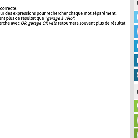
 correcte.
our des expressions pour rechercher chaque mot séparément.
nt plus de résultat que
"garage à vélo"
.
herche avec
OR
.
garage OR vélo
retournera souvent plus de résultat