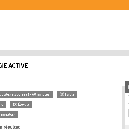
IE ACTIVE
Activités élaborées (> 60 minutes)
(X) Faible
ne
(X) Élevée
0 minutes)
n résultat