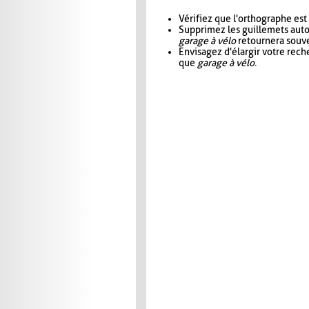
Vérifiez que l'orthographe est
Supprimez les guillemets aut
garage à vélo
retournera souve
Envisagez d'élargir votre rec
que
garage à vélo
.