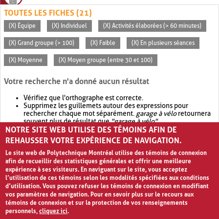
TOUTES LES FICHES (21)
(X) Équipe
(X) Individuel
(X) Activités élaborées (> 60 minutes)
(X) Grand groupe (> 100)
(X) Faible
(X) En plusieurs séances
(X) Moyenne
(X) Moyen groupe (entre 30 et 100)
Votre recherche n'a donné aucun résultat
Vérifiez que l'orthographe est correcte.
Supprimez les guillemets autour des expressions pour
rechercher chaque mot séparément.
garage à vélo
retournera
souvent plus de résultat que
"garage à vélo"
.
NOTRE SITE WEB UTILISE DES TÉMOINS AFIN DE
Envisagez d'élargir votre recherche avec
OR
.
garage OR vélo
retournera souvent plus de résultat que
garage à vélo
.
REHAUSSER VOTRE EXPÉRIENCE DE NAVIGATION.
Le site web de Polytechnique Montréal utilise des témoins de connexion
afin de recueillir des statistiques générales et offrir une meilleure
expérience à ses visiteurs. En naviguant sur le site, vous acceptez
l’utilisation de ces témoins selon les modalités spécifiées aux conditions
d’utilisation. Vous pouvez refuser les témoins de connexion en modifiant
vos paramètres de navigation. Pour en savoir plus sur le recours aux
témoins de connexion et sur la protection de vos renseignements
personnels,
cliquez ici
.
Avis de confidentialité et conditions d’utilisation