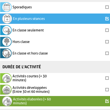
Sporadiques
En plusieurs séances
En classe seulement
Hors classe
En classe et hors classe
DURÉE DE L'ACTIVITÉ
Activités courtes (< 30
minutes)
Activités développées
(Entre 30 et 60 minutes)
Activités élaborées (> 60
minutes)