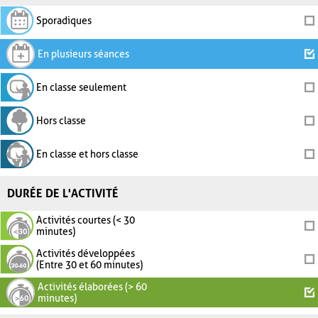
Sporadiques
En plusieurs séances
En classe seulement
Hors classe
En classe et hors classe
DURÉE DE L'ACTIVITÉ
Activités courtes (< 30
minutes)
Activités développées
(Entre 30 et 60 minutes)
Activités élaborées (> 60
minutes)