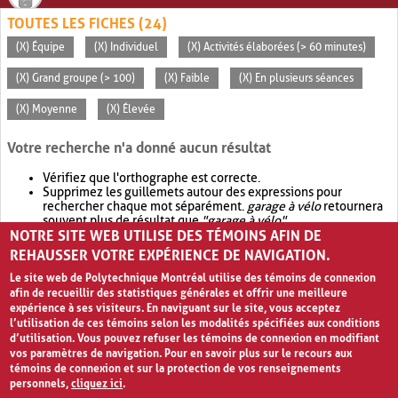
TOUTES LES FICHES (24)
(X) Équipe
(X) Individuel
(X) Activités élaborées (> 60 minutes)
(X) Grand groupe (> 100)
(X) Faible
(X) En plusieurs séances
(X) Moyenne
(X) Élevée
Votre recherche n'a donné aucun résultat
Vérifiez que l'orthographe est correcte.
Supprimez les guillemets autour des expressions pour
rechercher chaque mot séparément.
garage à vélo
retournera
souvent plus de résultat que
"garage à vélo"
.
NOTRE SITE WEB UTILISE DES TÉMOINS AFIN DE
Envisagez d'élargir votre recherche avec
OR
.
garage OR vélo
retournera souvent plus de résultat que
garage à vélo
.
REHAUSSER VOTRE EXPÉRIENCE DE NAVIGATION.
Le site web de Polytechnique Montréal utilise des témoins de connexion
afin de recueillir des statistiques générales et offrir une meilleure
expérience à ses visiteurs. En naviguant sur le site, vous acceptez
l’utilisation de ces témoins selon les modalités spécifiées aux conditions
d’utilisation. Vous pouvez refuser les témoins de connexion en modifiant
vos paramètres de navigation. Pour en savoir plus sur le recours aux
témoins de connexion et sur la protection de vos renseignements
personnels,
cliquez ici
.
Avis de confidentialité et conditions d’utilisation