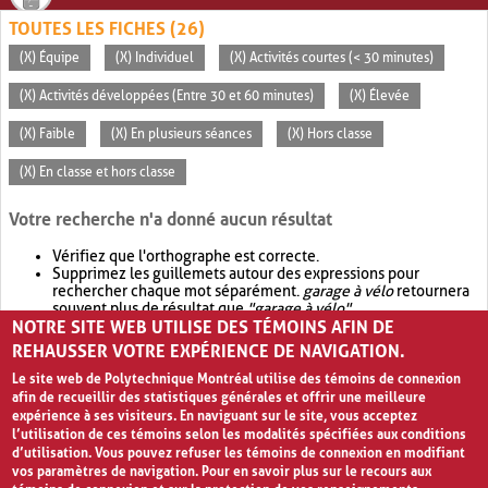
TOUTES LES FICHES (26)
(X) Équipe
(X) Individuel
(X) Activités courtes (< 30 minutes)
(X) Activités développées (Entre 30 et 60 minutes)
(X) Élevée
(X) Faible
(X) En plusieurs séances
(X) Hors classe
(X) En classe et hors classe
Votre recherche n'a donné aucun résultat
Vérifiez que l'orthographe est correcte.
Supprimez les guillemets autour des expressions pour
rechercher chaque mot séparément.
garage à vélo
retournera
souvent plus de résultat que
"garage à vélo"
.
NOTRE SITE WEB UTILISE DES TÉMOINS AFIN DE
Envisagez d'élargir votre recherche avec
OR
.
garage OR vélo
retournera souvent plus de résultat que
garage à vélo
.
REHAUSSER VOTRE EXPÉRIENCE DE NAVIGATION.
Le site web de Polytechnique Montréal utilise des témoins de connexion
afin de recueillir des statistiques générales et offrir une meilleure
expérience à ses visiteurs. En naviguant sur le site, vous acceptez
l’utilisation de ces témoins selon les modalités spécifiées aux conditions
d’utilisation. Vous pouvez refuser les témoins de connexion en modifiant
vos paramètres de navigation. Pour en savoir plus sur le recours aux