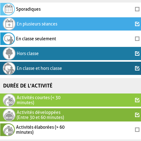
Sporadiques
En plusieurs séances
En classe seulement
Hors classe
En classe et hors classe
DURÉE DE L'ACTIVITÉ
Activités courtes (< 30
minutes)
Activités développées
(Entre 30 et 60 minutes)
Activités élaborées (> 60
minutes)