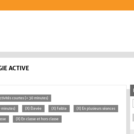
IE ACTIVE
ctivités courtes (< 30 minutes)
0 minutes)
(X) Élevée
(X) Faible
(X) En plusieurs séances
asse
(X) En classe et hors classe