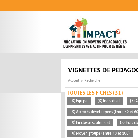
Aller au contenu principal
VIGNETTES DE PÉDAGOG
Accueil
Recherche
TOUTES LES FICHES (51)
(X) Équipe
(X) Individuel
(X) A
(X) Activités développées (Entre 30 et 6
(X) En classe seulement
(X) Hors cl
(X) Moyen groupe (entre 30 et 100)