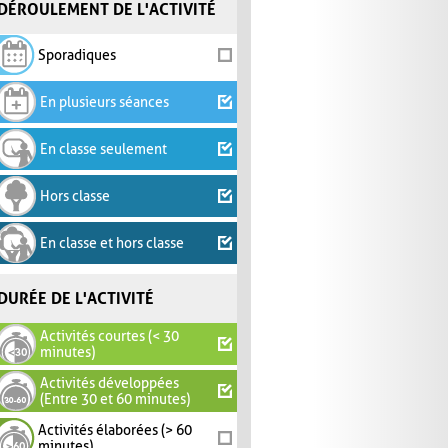
DÉROULEMENT DE L'ACTIVITÉ
Sporadiques
En plusieurs séances
En classe seulement
Hors classe
En classe et hors classe
DURÉE DE L'ACTIVITÉ
Activités courtes (< 30
minutes)
Activités développées
(Entre 30 et 60 minutes)
Activités élaborées (> 60
minutes)