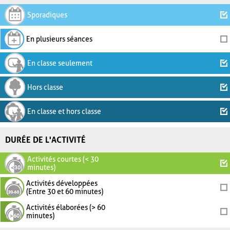
Sporadiques
En plusieurs séances
En classe seulement
Hors classe
En classe et hors classe
DURÉE DE L'ACTIVITÉ
Activités courtes (< 30
minutes)
Activités développées
(Entre 30 et 60 minutes)
Activités élaborées (> 60
minutes)