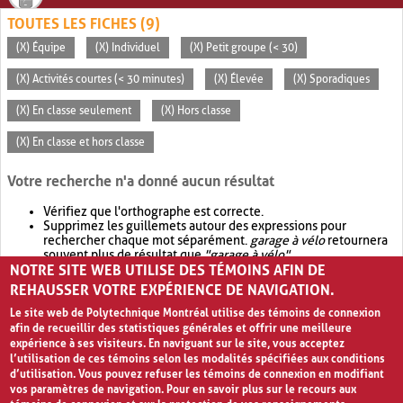
TOUTES LES FICHES (9)
(X) Équipe
(X) Individuel
(X) Petit groupe (< 30)
(X) Activités courtes (< 30 minutes)
(X) Élevée
(X) Sporadiques
(X) En classe seulement
(X) Hors classe
(X) En classe et hors classe
Votre recherche n'a donné aucun résultat
Vérifiez que l'orthographe est correcte.
Supprimez les guillemets autour des expressions pour
rechercher chaque mot séparément.
garage à vélo
retournera
souvent plus de résultat que
"garage à vélo"
.
NOTRE SITE WEB UTILISE DES TÉMOINS AFIN DE
Envisagez d'élargir votre recherche avec
OR
.
garage OR vélo
retournera souvent plus de résultat que
garage à vélo
.
REHAUSSER VOTRE EXPÉRIENCE DE NAVIGATION.
Le site web de Polytechnique Montréal utilise des témoins de connexion
afin de recueillir des statistiques générales et offrir une meilleure
expérience à ses visiteurs. En naviguant sur le site, vous acceptez
l’utilisation de ces témoins selon les modalités spécifiées aux conditions
d’utilisation. Vous pouvez refuser les témoins de connexion en modifiant
vos paramètres de navigation. Pour en savoir plus sur le recours aux