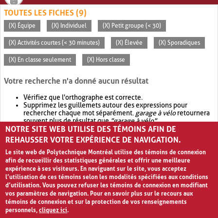
TOUTES LES FICHES (9)
(X) Équipe
(X) Individuel
(X) Petit groupe (< 30)
(X) Activités courtes (< 30 minutes)
(X) Élevée
(X) Sporadiques
(X) En classe seulement
(X) Hors classe
Votre recherche n'a donné aucun résultat
Vérifiez que l'orthographe est correcte.
Supprimez les guillemets autour des expressions pour
rechercher chaque mot séparément.
garage à vélo
retournera
souvent plus de résultat que
"garage à vélo"
.
NOTRE SITE WEB UTILISE DES TÉMOINS AFIN DE
Envisagez d'élargir votre recherche avec
OR
.
garage OR vélo
retournera souvent plus de résultat que
garage à vélo
.
REHAUSSER VOTRE EXPÉRIENCE DE NAVIGATION.
Le site web de Polytechnique Montréal utilise des témoins de connexion
afin de recueillir des statistiques générales et offrir une meilleure
expérience à ses visiteurs. En naviguant sur le site, vous acceptez
l’utilisation de ces témoins selon les modalités spécifiées aux conditions
d’utilisation. Vous pouvez refuser les témoins de connexion en modifiant
vos paramètres de navigation. Pour en savoir plus sur le recours aux
témoins de connexion et sur la protection de vos renseignements
personnels,
cliquez ici
.
Avis de confidentialité et conditions d’utilisation