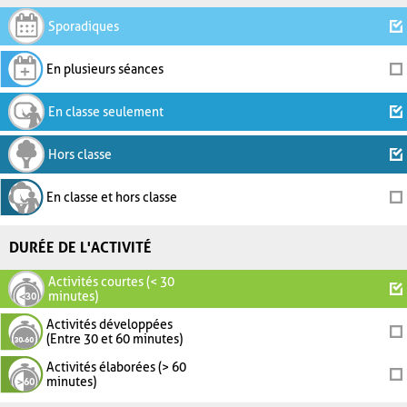
Sporadiques
En plusieurs séances
En classe seulement
Hors classe
En classe et hors classe
DURÉE DE L'ACTIVITÉ
Activités courtes (< 30
minutes)
Activités développées
(Entre 30 et 60 minutes)
Activités élaborées (> 60
minutes)