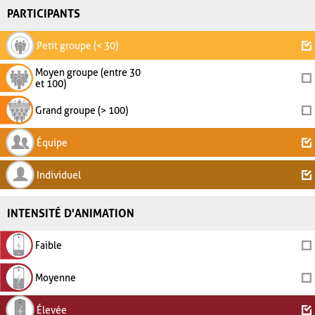
PARTICIPANTS
Petit groupe (< 30)
Moyen groupe (entre 30
et 100)
Grand groupe (> 100)
Équipe
Individuel
INTENSITÉ D'ANIMATION
Faible
Moyenne
Élevée