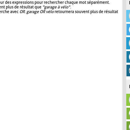
our des expressions pour rechercher chaque mot séparément.
nt plus de résultat que
"garage à vélo"
.
herche avec
OR
.
garage OR vélo
retournera souvent plus de résultat