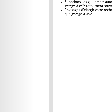
Supprimez les guillemets aut
garage à vélo
retournera souve
Envisagez d'élargir votre rec
que
garage à vélo
.