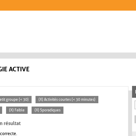
IE ACTIVE
Petit groupe (< 30)
(X) Activités courtes (< 30 minutes)
(X) Faible
(X) Sporadiques
n résultat
 correcte.