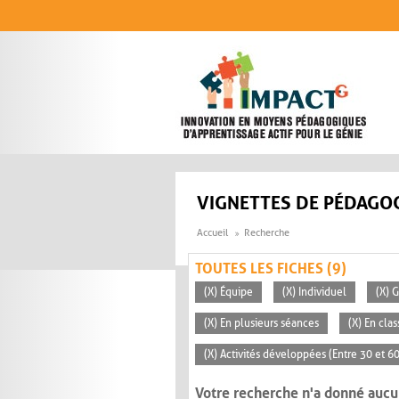
Aller au contenu principal
VIGNETTES DE PÉDAGOG
Accueil
Recherche
TOUTES LES FICHES (9)
(X) Équipe
(X) Individuel
(X) 
(X) En plusieurs séances
(X) En clas
(X) Activités développées (Entre 30 et 6
Votre recherche n'a donné aucu