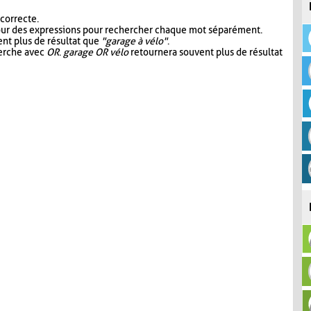
 correcte.
our des expressions pour rechercher chaque mot séparément.
nt plus de résultat que
"garage à vélo"
.
herche avec
OR
.
garage OR vélo
retournera souvent plus de résultat