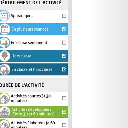
DÉROULEMENT DE L'ACTIVITÉ
Sporadiques
En plusieurs séances
En classe seulement
Hors classe
En classe et hors classe
DURÉE DE L'ACTIVITÉ
Activités courtes (< 30
minutes)
Activités développées
(Entre 30 et 60 minutes)
Activités élaborées (> 60
minutes)