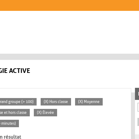
IE ACTIVE
Grand groupe (> 100)
(X) Hors classe
(X) Moyenne
se et hors classe
(X) Élevée
0 minutes)
n résultat