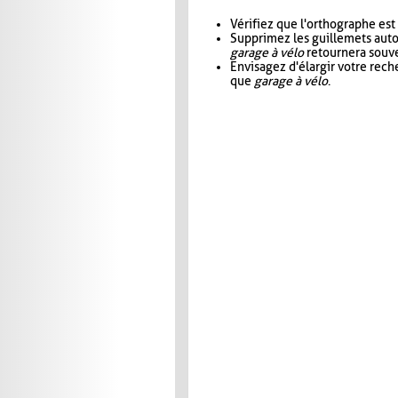
Vérifiez que l'orthographe est
Supprimez les guillemets aut
garage à vélo
retournera souve
Envisagez d'élargir votre rec
que
garage à vélo
.