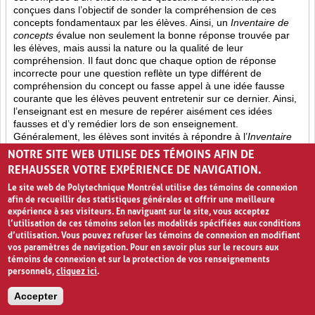
conçues dans l’objectif de sonder la compréhension de ces
concepts fondamentaux par les élèves. Ainsi,
un
Inventaire de
concepts
évalue non seulement la bonne réponse trouvée par
les élèves, mais aussi la nature ou la qualité de leur
compréhension. Il faut donc que chaque option de réponse
incorrecte pour une question reflète un type différent de
compréhension du concept ou fasse appel à une idée fausse
courante que les élèves peuvent entretenir sur ce dernier. Ainsi,
l’enseignant est en mesure de repérer aisément ces idées
fausses et d’y remédier lors de son enseignement.
Généralement, les élèves sont invités à répondre à l’
Inventaire
des concepts
à deux reprises : d’abord lors du tout premier
NOTRE SITE WEB UTILISE DES TÉMOINS AFIN DE
cours et ensuite lors du dernier. De cette façon, l’enseignant est
REHAUSSER VOTRE EXPÉRIENCE DE NAVIGATION.
en mesure de déterminer l’impact de son enseignement sur les
idées fausses des élèves ou encore sur leur bonne
Le site web de Polytechnique Montréal utilise des témoins de connexion
compréhension des concepts importants du cours.
afin de recueillir des statistiques générales et offrir une meilleure
expérience à ses visiteurs. En naviguant sur le site, vous acceptez
l’utilisation de ces témoins selon les modalités spécifiées aux conditions
Quiz (6)
Approfondissement des connaissances (17)
d’utilisation. Vous pouvez refuser les témoins de connexion en modifiant
vos paramètres de navigation. Pour en savoir plus sur le recours aux
Évolution des apprentissages (2)
témoins de connexion et sur la protection de vos renseignements
personnels,
cliquez ici
.
EXERCICES RÉPÉTÉS
Accepter