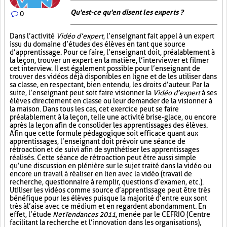
Qu'est-ce qu'en disent les experts ?
0
Dans l’activité
Vidéo d’expert
, l’enseignant fait appel à un expert
issu du domaine d’études des élèves en tant que source
d’apprentissage. Pour ce faire, l’enseignant doit, préalablement à
la leçon, trouver un expert en la matière, l’interviewer et filmer
cet interview. Il est également possible pour l’enseignant de
trouver des vidéos déjà disponibles en ligne et de les utiliser dans
sa classe, en respectant, bien entendu, les droits d’auteur. Par la
suite, l’enseignant peut soit faire visionner la
Vidéo d’expert
à ses
élèves directement en classe ou leur demander de la visionner à
la maison. Dans tous les cas, cet exercice peut se faire
préalablement à la leçon, telle une activité brise-glace, ou encore
après la leçon afin de consolider les apprentissages des élèves.
Afin que cette formule pédagogique soit efficace quant aux
apprentissages, l’enseignant doit prévoir une séance de
rétroaction et de suivi afin de synthétiser les apprentissages
réalisés. Cette séance de rétroaction peut être aussi simple
qu’une discussion en plénière sur le sujet traité dans la vidéo ou
encore un travail à réaliser en lien avec la vidéo (travail de
recherche, questionnaire à remplir, questions d’examen, etc.).
Utiliser les vidéos comme source d’apprentissage peut être très
bénéfique pour les élèves puisque la majorité d’entre eux sont
très à l’aise avec ce médium et en regardent abondamment. En
effet, l’étude
NetTendances 2011
, menée par le CEFRIO (Centre
facilitant la recherche et l’innovation dans les organisations),