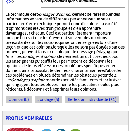
Ça ne prendra que 5 minutes...
0
La technique des
Sondages d'opinion
permet de rassembler des
informations venant de différentes personnes sur un sujet
particulier. Cette technique permet donc d'explorer la variété
d'opinions des élèves d'un groupe et d'en apprendre
davantage sur chacun. Ceci est particulièrement important
lorsque l'on sait que les élèves ont souvent des opinions
préexistantes sur les notions qui seront enseignées lors d'une
leçon et que ces opinions, lorsqu'elles ne sont pas étayées par des
preuves, peuvent fausser ou bloquer le message pédagogique.
Ainsi, les
Sondages d'opinion
deviennent un outil précieux pour
les enseignants puisqu'ils leur permettent de découvrir les
opinions de leurs élèves sur des problèmes spécifiques et leur
donnent ainsi la possibilité de mieux choisir la manière d'aborder
ces problèmes en plus de déterminer les obstacles potentiels.
Les
Sondages d'opinion
sont des activités familières et inclusives
qui engagent tous les élèves, même les plus calmes ou les plus
réticents, à découvrir et à exprimer leurs opinions.
Opinion (8)
Sondage (5)
Réflexion individuelle (31)
PROFILS ADMIRABLES