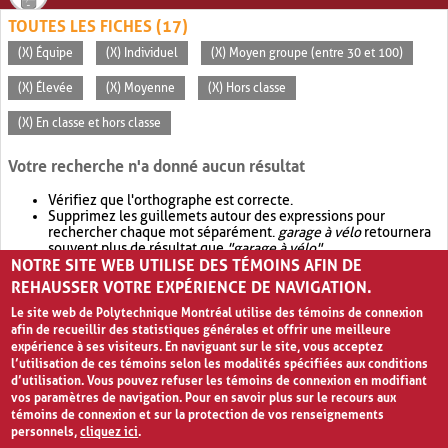
TOUTES LES FICHES (17)
(X) Équipe
(X) Individuel
(X) Moyen groupe (entre 30 et 100)
(X) Élevée
(X) Moyenne
(X) Hors classe
(X) En classe et hors classe
Votre recherche n'a donné aucun résultat
Vérifiez que l'orthographe est correcte.
Supprimez les guillemets autour des expressions pour
rechercher chaque mot séparément.
garage à vélo
retournera
souvent plus de résultat que
"garage à vélo"
.
NOTRE SITE WEB UTILISE DES TÉMOINS AFIN DE
Envisagez d'élargir votre recherche avec
OR
.
garage OR vélo
retournera souvent plus de résultat que
garage à vélo
.
REHAUSSER VOTRE EXPÉRIENCE DE NAVIGATION.
Le site web de Polytechnique Montréal utilise des témoins de connexion
afin de recueillir des statistiques générales et offrir une meilleure
expérience à ses visiteurs. En naviguant sur le site, vous acceptez
l’utilisation de ces témoins selon les modalités spécifiées aux conditions
d’utilisation. Vous pouvez refuser les témoins de connexion en modifiant
vos paramètres de navigation. Pour en savoir plus sur le recours aux
témoins de connexion et sur la protection de vos renseignements
personnels,
cliquez ici
.
Avis de confidentialité et conditions d’utilisation