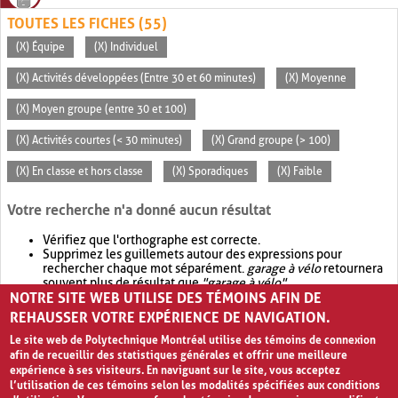
TOUTES LES FICHES (55)
(X) Équipe
(X) Individuel
(X) Activités développées (Entre 30 et 60 minutes)
(X) Moyenne
(X) Moyen groupe (entre 30 et 100)
(X) Activités courtes (< 30 minutes)
(X) Grand groupe (> 100)
(X) En classe et hors classe
(X) Sporadiques
(X) Faible
Votre recherche n'a donné aucun résultat
Vérifiez que l'orthographe est correcte.
Supprimez les guillemets autour des expressions pour
rechercher chaque mot séparément.
garage à vélo
retournera
souvent plus de résultat que
"garage à vélo"
.
NOTRE SITE WEB UTILISE DES TÉMOINS AFIN DE
Envisagez d'élargir votre recherche avec
OR
.
garage OR vélo
retournera souvent plus de résultat que
garage à vélo
.
REHAUSSER VOTRE EXPÉRIENCE DE NAVIGATION.
Le site web de Polytechnique Montréal utilise des témoins de connexion
afin de recueillir des statistiques générales et offrir une meilleure
expérience à ses visiteurs. En naviguant sur le site, vous acceptez
l’utilisation de ces témoins selon les modalités spécifiées aux conditions