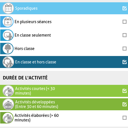
Sporadiques
En plusieurs séances
En classe seulement
Hors classe
En classe et hors classe
DURÉE DE L'ACTIVITÉ
Activités courtes (< 30
minutes)
Activités développées
(Entre 30 et 60 minutes)
Activités élaborées (> 60
minutes)