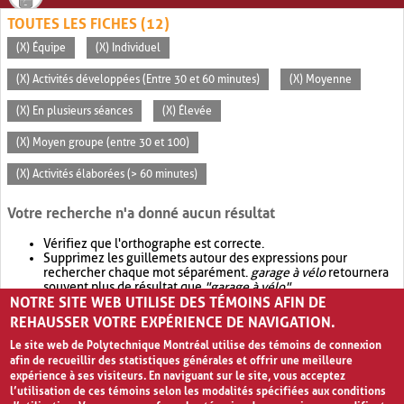
TOUTES LES FICHES (12)
(X) Équipe
(X) Individuel
(X) Activités développées (Entre 30 et 60 minutes)
(X) Moyenne
(X) En plusieurs séances
(X) Élevée
(X) Moyen groupe (entre 30 et 100)
(X) Activités élaborées (> 60 minutes)
Votre recherche n'a donné aucun résultat
Vérifiez que l'orthographe est correcte.
Supprimez les guillemets autour des expressions pour
rechercher chaque mot séparément.
garage à vélo
retournera
souvent plus de résultat que
"garage à vélo"
.
NOTRE SITE WEB UTILISE DES TÉMOINS AFIN DE
Envisagez d'élargir votre recherche avec
OR
.
garage OR vélo
retournera souvent plus de résultat que
garage à vélo
.
REHAUSSER VOTRE EXPÉRIENCE DE NAVIGATION.
Le site web de Polytechnique Montréal utilise des témoins de connexion
afin de recueillir des statistiques générales et offrir une meilleure
expérience à ses visiteurs. En naviguant sur le site, vous acceptez
l’utilisation de ces témoins selon les modalités spécifiées aux conditions