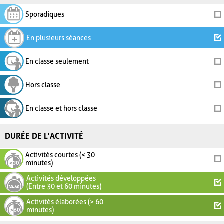
Sporadiques
En plusieurs séances
En classe seulement
Hors classe
En classe et hors classe
DURÉE DE L'ACTIVITÉ
Activités courtes (< 30
minutes)
Activités développées
(Entre 30 et 60 minutes)
Activités élaborées (> 60
minutes)