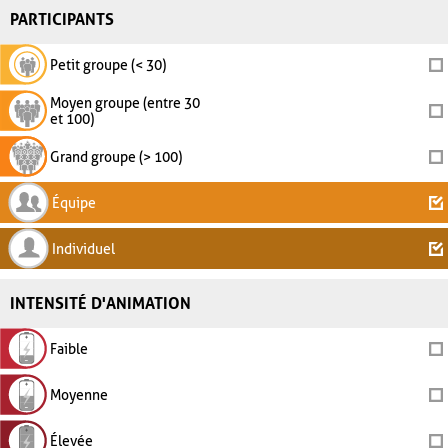
PARTICIPANTS
Petit groupe (< 30)
Moyen groupe (entre 30
et 100)
Grand groupe (> 100)
Équipe
Individuel
INTENSITÉ D'ANIMATION
Faible
Moyenne
Élevée