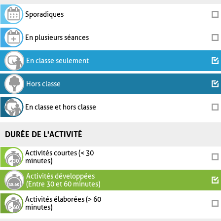
Sporadiques
En plusieurs séances
En classe seulement
Hors classe
En classe et hors classe
DURÉE DE L'ACTIVITÉ
Activités courtes (< 30
minutes)
Activités développées
(Entre 30 et 60 minutes)
Activités élaborées (> 60
minutes)