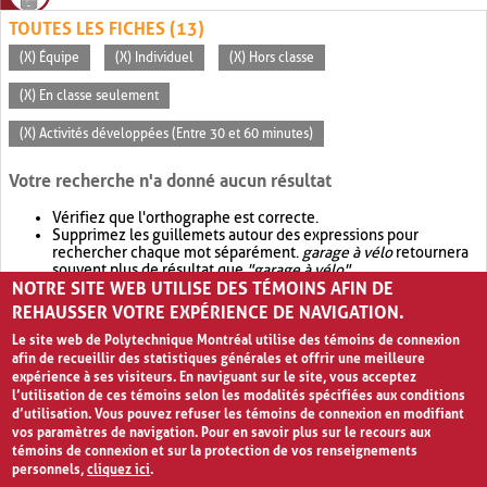
TOUTES LES FICHES (13)
(X) Équipe
(X) Individuel
(X) Hors classe
(X) En classe seulement
(X) Activités développées (Entre 30 et 60 minutes)
Votre recherche n'a donné aucun résultat
Vérifiez que l'orthographe est correcte.
Supprimez les guillemets autour des expressions pour
rechercher chaque mot séparément.
garage à vélo
retournera
souvent plus de résultat que
"garage à vélo"
.
NOTRE SITE WEB UTILISE DES TÉMOINS AFIN DE
Envisagez d'élargir votre recherche avec
OR
.
garage OR vélo
retournera souvent plus de résultat que
garage à vélo
.
REHAUSSER VOTRE EXPÉRIENCE DE NAVIGATION.
Le site web de Polytechnique Montréal utilise des témoins de connexion
afin de recueillir des statistiques générales et offrir une meilleure
expérience à ses visiteurs. En naviguant sur le site, vous acceptez
l’utilisation de ces témoins selon les modalités spécifiées aux conditions
d’utilisation. Vous pouvez refuser les témoins de connexion en modifiant
vos paramètres de navigation. Pour en savoir plus sur le recours aux
témoins de connexion et sur la protection de vos renseignements
personnels,
cliquez ici
.
Avis de confidentialité et conditions d’utilisation