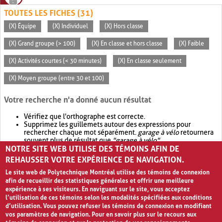
TOUTES LES FICHES (31)
(X) Équipe
(X) Individuel
(X) Hors classe
(X) Grand groupe (> 100)
(X) En classe et hors classe
(X) Faible
(X) Activités courtes (< 30 minutes)
(X) En classe seulement
(X) Moyen groupe (entre 30 et 100)
Votre recherche n'a donné aucun résultat
Vérifiez que l'orthographe est correcte.
Supprimez les guillemets autour des expressions pour
rechercher chaque mot séparément.
garage à vélo
retournera
souvent plus de résultat que
"garage à vélo"
.
NOTRE SITE WEB UTILISE DES TÉMOINS AFIN DE
Envisagez d'élargir votre recherche avec
OR
.
garage OR vélo
retournera souvent plus de résultat que
garage à vélo
.
REHAUSSER VOTRE EXPÉRIENCE DE NAVIGATION.
Le site web de Polytechnique Montréal utilise des témoins de connexion
afin de recueillir des statistiques générales et offrir une meilleure
expérience à ses visiteurs. En naviguant sur le site, vous acceptez
l’utilisation de ces témoins selon les modalités spécifiées aux conditions
d’utilisation. Vous pouvez refuser les témoins de connexion en modifiant
vos paramètres de navigation. Pour en savoir plus sur le recours aux