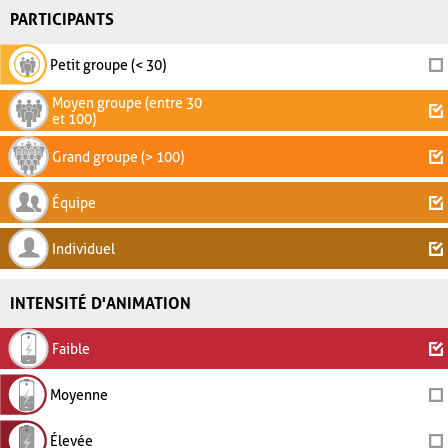
PARTICIPANTS
Petit groupe (< 30)
Moyen groupe (entre 30
et 100)
Grand groupe (> 100)
Équipe
Individuel
INTENSITÉ D'ANIMATION
Faible
Moyenne
Élevée