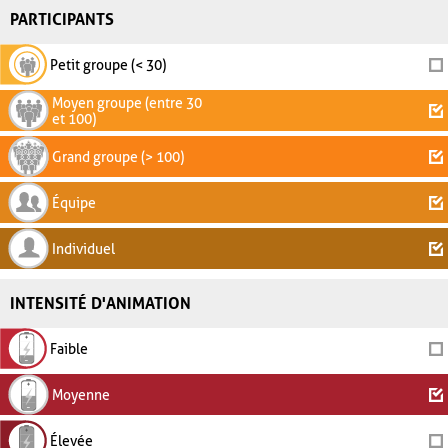
PARTICIPANTS
Petit groupe (< 30)
Moyen groupe (entre 30
et 100)
Grand groupe (> 100)
Équipe
Individuel
INTENSITÉ D'ANIMATION
Faible
Moyenne
Élevée