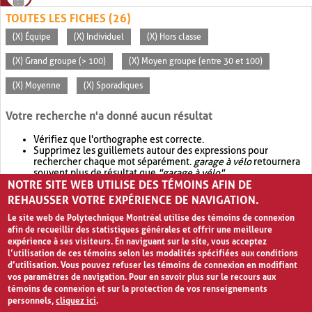
TOUTES LES FICHES (26)
(X) Équipe
(X) Individuel
(X) Hors classe
(X) Grand groupe (> 100)
(X) Moyen groupe (entre 30 et 100)
(X) Moyenne
(X) Sporadiques
Votre recherche n'a donné aucun résultat
Vérifiez que l'orthographe est correcte.
Supprimez les guillemets autour des expressions pour
rechercher chaque mot séparément.
garage à vélo
retournera
souvent plus de résultat que
"garage à vélo"
.
NOTRE SITE WEB UTILISE DES TÉMOINS AFIN DE
Envisagez d'élargir votre recherche avec
OR
.
garage OR vélo
retournera souvent plus de résultat que
garage à vélo
.
REHAUSSER VOTRE EXPÉRIENCE DE NAVIGATION.
Le site web de Polytechnique Montréal utilise des témoins de connexion
afin de recueillir des statistiques générales et offrir une meilleure
expérience à ses visiteurs. En naviguant sur le site, vous acceptez
l’utilisation de ces témoins selon les modalités spécifiées aux conditions
d’utilisation. Vous pouvez refuser les témoins de connexion en modifiant
vos paramètres de navigation. Pour en savoir plus sur le recours aux
témoins de connexion et sur la protection de vos renseignements
personnels,
cliquez ici
.
Avis de confidentialité et conditions d’utilisation