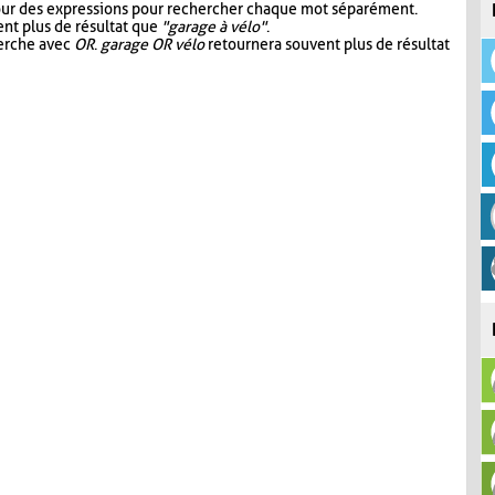
our des expressions pour rechercher chaque mot séparément.
nt plus de résultat que
"garage à vélo"
.
herche avec
OR
.
garage OR vélo
retournera souvent plus de résultat