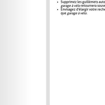
Supprimez les guillemets aut
garage à vélo
retournera souve
Envisagez d'élargir votre rec
que
garage à vélo
.