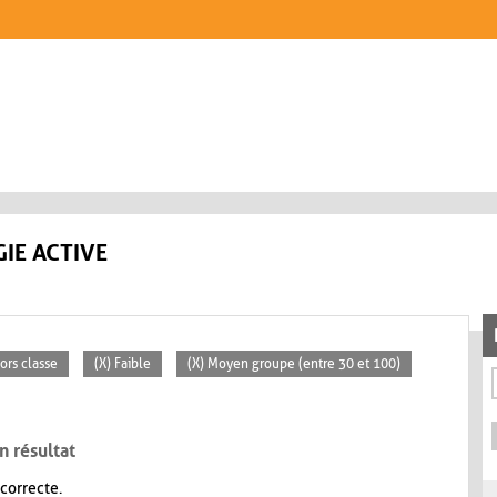
IE ACTIVE
ors classe
(X) Faible
(X) Moyen groupe (entre 30 et 100)
n résultat
 correcte.