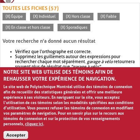
TOUTES LES FICHES (57)
(X) Équipe
(X) Individuel
(X) Hors classe
(X) Faible
(X) En classe et hors classe
(X) Sporadiques
Votre recherche n'a donné aucun résultat
Vérifiez que l'orthographe est correcte.
Supprimez les guillemets autour des expressions pour
rechercher chaque mot séparément.
garage à vélo
retournera
souvent plus de résultat que
"garage à vélo"
.
NOTRE SITE WEB UTILISE DES TÉMOINS AFIN DE
Envisagez d'élargir votre recherche avec
OR
.
garage OR vélo
retournera souvent plus de résultat que
garage à vélo
.
REHAUSSER VOTRE EXPÉRIENCE DE NAVIGATION.
Le site web de Polytechnique Montréal utilise des témoins de connexion
afin de recueillir des statistiques générales et offrir une meilleure
expérience à ses visiteurs. En naviguant sur le site, vous acceptez
l’utilisation de ces témoins selon les modalités spécifiées aux conditions
d’utilisation. Vous pouvez refuser les témoins de connexion en modifiant
vos paramètres de navigation. Pour en savoir plus sur le recours aux
témoins de connexion et sur la protection de vos renseignements
personnels,
cliquez ici
.
Avis de confidentialité et conditions d’utilisation
Accepter