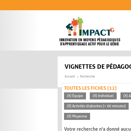
Aller au contenu principal
VIGNETTES DE PÉDAGOG
Accueil
Recherche
TOUTES LES FICHES (12)
(X) Équipe
(X) Individuel
(X) 
(X) Activités élaborées (> 60 minutes)
(X) Moyenne
Votre recherche n'a donné aucu