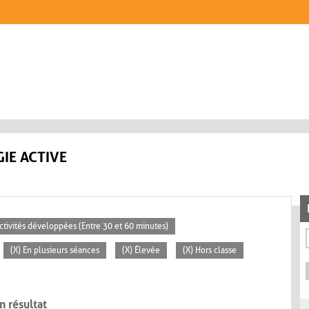
IE ACTIVE
Activités développées (Entre 30 et 60 minutes)
(X) En plusieurs séances
(X) Élevée
(X) Hors classe
n résultat