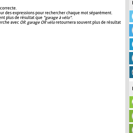
 correcte.
our des expressions pour rechercher chaque mot séparément.
nt plus de résultat que
"garage à vélo"
.
herche avec
OR
.
garage OR vélo
retournera souvent plus de résultat