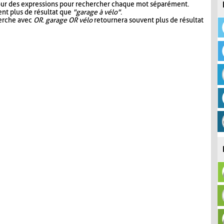
our des expressions pour rechercher chaque mot séparément.
nt plus de résultat que
"garage à vélo"
.
herche avec
OR
.
garage OR vélo
retournera souvent plus de résultat