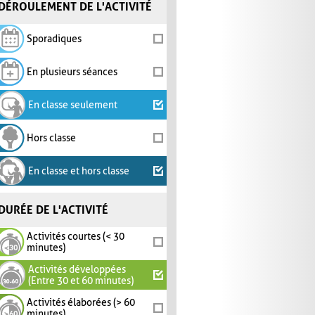
DÉROULEMENT DE L'ACTIVITÉ
Sporadiques
En plusieurs séances
En classe seulement
Hors classe
En classe et hors classe
DURÉE DE L'ACTIVITÉ
Activités courtes (< 30
minutes)
Activités développées
(Entre 30 et 60 minutes)
Activités élaborées (> 60
minutes)