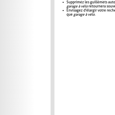
Supprimez les guillemets aut
garage à vélo
retournera souve
Envisagez d'élargir votre rec
que
garage à vélo
.