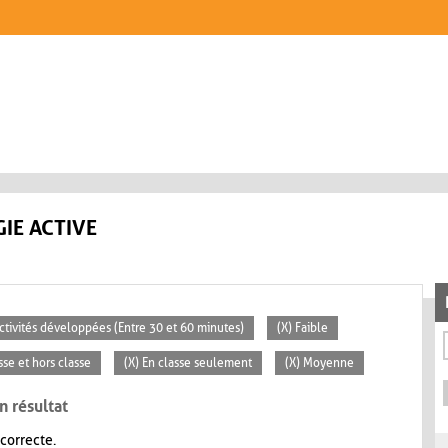
IE ACTIVE
Activités développées (Entre 30 et 60 minutes)
(X) Faible
sse et hors classe
(X) En classe seulement
(X) Moyenne
n résultat
 correcte.