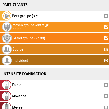
PARTICIPANTS
Petit groupe (< 30)
Moyen groupe (entre 30
et 100)
Grand groupe (> 100)
Équipe
Individuel
INTENSITÉ D'ANIMATION
Faible
Moyenne
Élevée