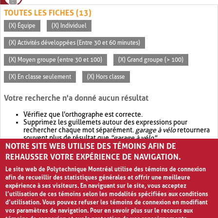
TOUTES LES FICHES (13)
(X) Équipe
(X) Individuel
(X) Activités développées (Entre 30 et 60 minutes)
(X) Moyen groupe (entre 30 et 100)
(X) Grand groupe (> 100)
(X) En classe seulement
(X) Hors classe
Votre recherche n'a donné aucun résultat
Vérifiez que l'orthographe est correcte.
Supprimez les guillemets autour des expressions pour
rechercher chaque mot séparément.
garage à vélo
retournera
souvent plus de résultat que
"garage à vélo"
.
NOTRE SITE WEB UTILISE DES TÉMOINS AFIN DE
Envisagez d'élargir votre recherche avec
OR
.
garage OR vélo
retournera souvent plus de résultat que
garage à vélo
.
REHAUSSER VOTRE EXPÉRIENCE DE NAVIGATION.
Le site web de Polytechnique Montréal utilise des témoins de connexion
afin de recueillir des statistiques générales et offrir une meilleure
expérience à ses visiteurs. En naviguant sur le site, vous acceptez
l’utilisation de ces témoins selon les modalités spécifiées aux conditions
d’utilisation. Vous pouvez refuser les témoins de connexion en modifiant
vos paramètres de navigation. Pour en savoir plus sur le recours aux