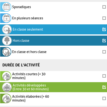
Sporadiques
En plusieurs séances
En classe seulement
Hors classe
En classe et hors classe
DURÉE DE L'ACTIVITÉ
Activités courtes (< 30
minutes)
Activités développées
(Entre 30 et 60 minutes)
Activités élaborées (> 60
minutes)