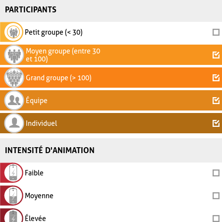
PARTICIPANTS
Petit groupe (< 30)
Moyen groupe (entre 30
et 100)
Grand groupe (> 100)
Équipe
Individuel
INTENSITÉ D'ANIMATION
Faible
Moyenne
Élevée