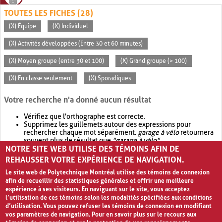
TOUTES LES FICHES (28)
(X) Équipe
(X) Individuel
(X) Activités développées (Entre 30 et 60 minutes)
(X) Moyen groupe (entre 30 et 100)
(X) Grand groupe (> 100)
(X) En classe seulement
(X) Sporadiques
Votre recherche n'a donné aucun résultat
Vérifiez que l'orthographe est correcte.
Supprimez les guillemets autour des expressions pour
rechercher chaque mot séparément.
garage à vélo
retournera
souvent plus de résultat que
"garage à vélo"
.
NOTRE SITE WEB UTILISE DES TÉMOINS AFIN DE
Envisagez d'élargir votre recherche avec
OR
.
garage OR vélo
retournera souvent plus de résultat que
garage à vélo
.
REHAUSSER VOTRE EXPÉRIENCE DE NAVIGATION.
Le site web de Polytechnique Montréal utilise des témoins de connexion
afin de recueillir des statistiques générales et offrir une meilleure
expérience à ses visiteurs. En naviguant sur le site, vous acceptez
l’utilisation de ces témoins selon les modalités spécifiées aux conditions
d’utilisation. Vous pouvez refuser les témoins de connexion en modifiant
vos paramètres de navigation. Pour en savoir plus sur le recours aux