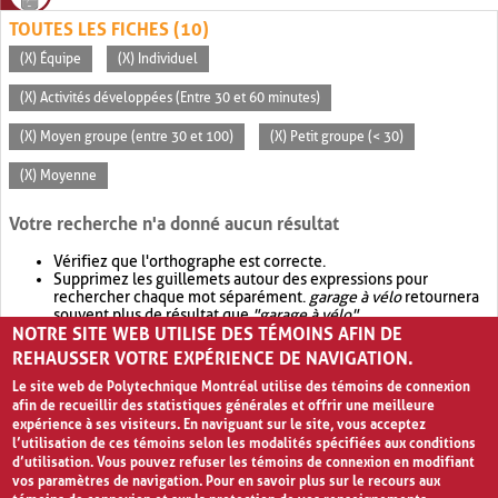
TOUTES LES FICHES (10)
(X) Équipe
(X) Individuel
(X) Activités développées (Entre 30 et 60 minutes)
(X) Moyen groupe (entre 30 et 100)
(X) Petit groupe (< 30)
(X) Moyenne
Votre recherche n'a donné aucun résultat
Vérifiez que l'orthographe est correcte.
Supprimez les guillemets autour des expressions pour
rechercher chaque mot séparément.
garage à vélo
retournera
souvent plus de résultat que
"garage à vélo"
.
NOTRE SITE WEB UTILISE DES TÉMOINS AFIN DE
Envisagez d'élargir votre recherche avec
OR
.
garage OR vélo
retournera souvent plus de résultat que
garage à vélo
.
REHAUSSER VOTRE EXPÉRIENCE DE NAVIGATION.
Le site web de Polytechnique Montréal utilise des témoins de connexion
afin de recueillir des statistiques générales et offrir une meilleure
expérience à ses visiteurs. En naviguant sur le site, vous acceptez
l’utilisation de ces témoins selon les modalités spécifiées aux conditions
d’utilisation. Vous pouvez refuser les témoins de connexion en modifiant
vos paramètres de navigation. Pour en savoir plus sur le recours aux