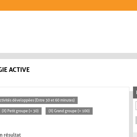
IE ACTIVE
Activités développées (Entre 30 et 60 minutes)
(X) Petit groupe (< 30)
(X) Grand groupe (> 100)
n résultat