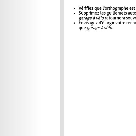
Vérifiez que l'orthographe est
Supprimez les guillemets aut
garage à vélo
retournera souve
Envisagez d'élargir votre rec
que
garage à vélo
.