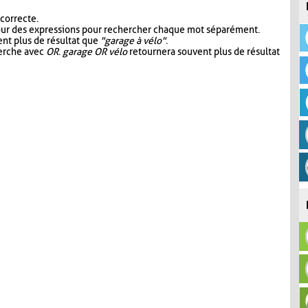
 correcte.
our des expressions pour rechercher chaque mot séparément.
nt plus de résultat que
"garage à vélo"
.
herche avec
OR
.
garage OR vélo
retournera souvent plus de résultat