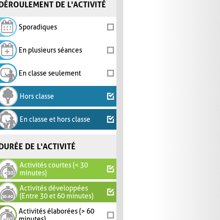
DÉROULEMENT DE L'ACTIVITÉ
Sporadiques
En plusieurs séances
En classe seulement
Hors classe
En classe et hors classe
DURÉE DE L'ACTIVITÉ
Activités courtes (< 30
minutes)
Activités développées
(Entre 30 et 60 minutes)
Activités élaborées (> 60
minutes)