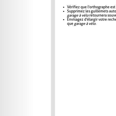
Vérifiez que l'orthographe est
Supprimez les guillemets aut
garage à vélo
retournera souve
Envisagez d'élargir votre rec
que
garage à vélo
.