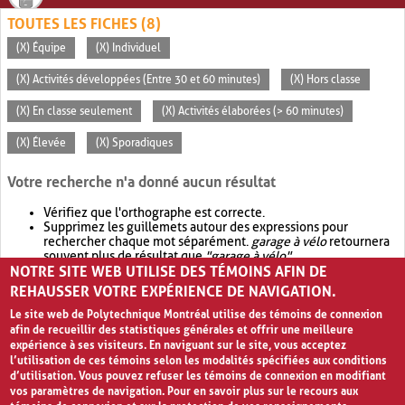
TOUTES LES FICHES (8)
(X) Équipe
(X) Individuel
(X) Activités développées (Entre 30 et 60 minutes)
(X) Hors classe
(X) En classe seulement
(X) Activités élaborées (> 60 minutes)
(X) Élevée
(X) Sporadiques
Votre recherche n'a donné aucun résultat
Vérifiez que l'orthographe est correcte.
Supprimez les guillemets autour des expressions pour
rechercher chaque mot séparément.
garage à vélo
retournera
souvent plus de résultat que
"garage à vélo"
.
NOTRE SITE WEB UTILISE DES TÉMOINS AFIN DE
Envisagez d'élargir votre recherche avec
OR
.
garage OR vélo
retournera souvent plus de résultat que
garage à vélo
.
REHAUSSER VOTRE EXPÉRIENCE DE NAVIGATION.
Le site web de Polytechnique Montréal utilise des témoins de connexion
afin de recueillir des statistiques générales et offrir une meilleure
expérience à ses visiteurs. En naviguant sur le site, vous acceptez
l’utilisation de ces témoins selon les modalités spécifiées aux conditions
d’utilisation. Vous pouvez refuser les témoins de connexion en modifiant
vos paramètres de navigation. Pour en savoir plus sur le recours aux