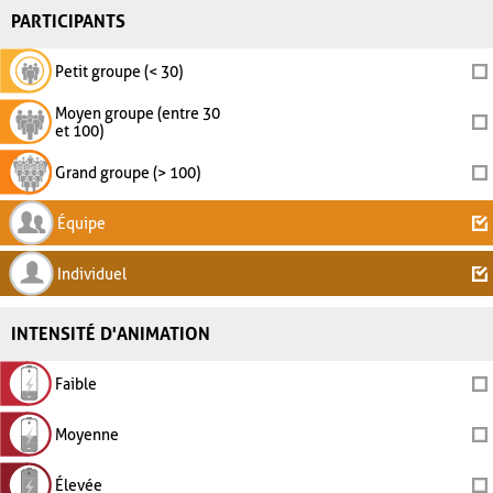
PARTICIPANTS
Petit groupe (< 30)
Moyen groupe (entre 30
et 100)
Grand groupe (> 100)
Équipe
Individuel
INTENSITÉ D'ANIMATION
Faible
Moyenne
Élevée