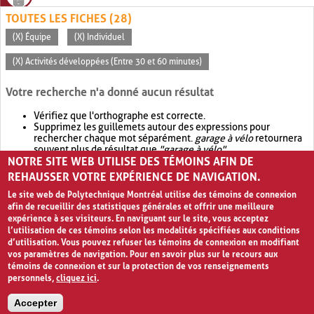
TOUTES LES FICHES (28)
(X) Équipe
(X) Individuel
(X) Activités développées (Entre 30 et 60 minutes)
Votre recherche n'a donné aucun résultat
Vérifiez que l'orthographe est correcte.
Supprimez les guillemets autour des expressions pour
rechercher chaque mot séparément.
garage à vélo
retournera
souvent plus de résultat que
"garage à vélo"
.
NOTRE SITE WEB UTILISE DES TÉMOINS AFIN DE
Envisagez d'élargir votre recherche avec
OR
.
garage OR vélo
retournera souvent plus de résultat que
garage à vélo
.
REHAUSSER VOTRE EXPÉRIENCE DE NAVIGATION.
Le site web de Polytechnique Montréal utilise des témoins de connexion
afin de recueillir des statistiques générales et offrir une meilleure
expérience à ses visiteurs. En naviguant sur le site, vous acceptez
l’utilisation de ces témoins selon les modalités spécifiées aux conditions
d’utilisation. Vous pouvez refuser les témoins de connexion en modifiant
vos paramètres de navigation. Pour en savoir plus sur le recours aux
témoins de connexion et sur la protection de vos renseignements
personnels,
cliquez ici
.
Avis de confidentialité et conditions d’utilisation
Accepter