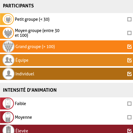
PARTICIPANTS
Petit groupe (< 30)
Moyen groupe (entre 30
et 100)
Grand groupe (> 100)
Équipe
Individuel
INTENSITÉ D'ANIMATION
Faible
Moyenne
Élevée