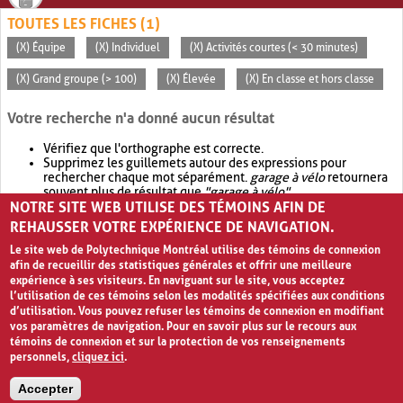
TOUTES LES FICHES (1)
(X) Équipe
(X) Individuel
(X) Activités courtes (< 30 minutes)
(X) Grand groupe (> 100)
(X) Élevée
(X) En classe et hors classe
Votre recherche n'a donné aucun résultat
Vérifiez que l'orthographe est correcte.
Supprimez les guillemets autour des expressions pour
rechercher chaque mot séparément.
garage à vélo
retournera
souvent plus de résultat que
"garage à vélo"
.
NOTRE SITE WEB UTILISE DES TÉMOINS AFIN DE
Envisagez d'élargir votre recherche avec
OR
.
garage OR vélo
retournera souvent plus de résultat que
garage à vélo
.
REHAUSSER VOTRE EXPÉRIENCE DE NAVIGATION.
Le site web de Polytechnique Montréal utilise des témoins de connexion
afin de recueillir des statistiques générales et offrir une meilleure
expérience à ses visiteurs. En naviguant sur le site, vous acceptez
l’utilisation de ces témoins selon les modalités spécifiées aux conditions
d’utilisation. Vous pouvez refuser les témoins de connexion en modifiant
vos paramètres de navigation. Pour en savoir plus sur le recours aux
témoins de connexion et sur la protection de vos renseignements
personnels,
cliquez ici
.
Avis de confidentialité et conditions d’utilisation
Accepter