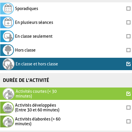
Sporadiques
En plusieurs séances
En classe seulement
Hors classe
En classe et hors classe
DURÉE DE L'ACTIVITÉ
Activités courtes (< 30
minutes)
Activités développées
(Entre 30 et 60 minutes)
Activités élaborées (> 60
minutes)