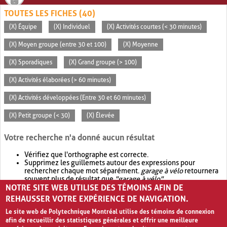
TOUTES LES FICHES (40)
(X) Équipe
(X) Individuel
(X) Activités courtes (< 30 minutes)
(X) Moyen groupe (entre 30 et 100)
(X) Moyenne
(X) Sporadiques
(X) Grand groupe (> 100)
(X) Activités élaborées (> 60 minutes)
(X) Activités développées (Entre 30 et 60 minutes)
(X) Petit groupe (< 30)
(X) Élevée
Votre recherche n'a donné aucun résultat
Vérifiez que l'orthographe est correcte.
Supprimez les guillemets autour des expressions pour
rechercher chaque mot séparément.
garage à vélo
retournera
souvent plus de résultat que
"garage à vélo"
.
NOTRE SITE WEB UTILISE DES TÉMOINS AFIN DE
Envisagez d'élargir votre recherche avec
OR
.
garage OR vélo
retournera souvent plus de résultat que
garage à vélo
.
REHAUSSER VOTRE EXPÉRIENCE DE NAVIGATION.
Le site web de Polytechnique Montréal utilise des témoins de connexion
afin de recueillir des statistiques générales et offrir une meilleure