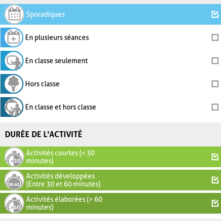
Sporadiques
En plusieurs séances
En classe seulement
Hors classe
En classe et hors classe
DURÉE DE L'ACTIVITÉ
Activités courtes (< 30
minutes)
Activités développées
(Entre 30 et 60 minutes)
Activités élaborées (> 60
minutes)