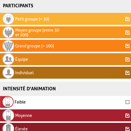
PARTICIPANTS
Petit groupe (< 30)
Moyen groupe (entre 30
et 100)
Grand groupe (> 100)
Équipe
Individuel
INTENSITÉ D'ANIMATION
Faible
Moyenne
Élevée