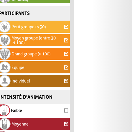
PARTICIPANTS
Petit groupe (< 30)
Moyen groupe (entre 30
et 100)
Grand groupe (> 100)
Équipe
Individuel
INTENSITÉ D'ANIMATION
Faible
Moyenne