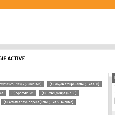
IE ACTIVE
ctivités courtes (< 30 minutes)
(X) Moyen groupe (entre 30 et 100)
ces
(X) Sporadiques
(X) Grand groupe (> 100)
(X) Activités développées (Entre 30 et 60 minutes)