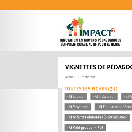
Aller au contenu principal
VIGNETTES DE PÉDAGOG
Accueil
Recherche
TOUTES LES FICHES (31)
(X) Équipe
(X) Individuel
(X) A
(X) Moyenne
(X) En plusieurs séan
(X) Activités élaborées (> 60 minutes)
(X) Petit groupe (< 30)