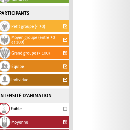
PARTICIPANTS
Petit groupe (< 30)
Moyen groupe (entre 30
et 100)
Grand groupe (> 100)
Équipe
Individuel
INTENSITÉ D'ANIMATION
Faible
Moyenne