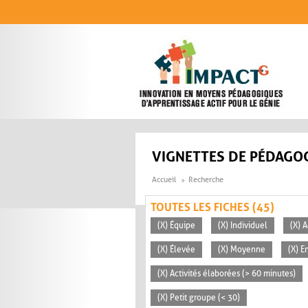
Aller au contenu principal
VIGNETTES DE PÉDAGOG
Accueil
Recherche
TOUTES LES FICHES (45)
(X) Équipe
(X) Individuel
(X) A
(X) Élevée
(X) Moyenne
(X) E
(X) Activités élaborées (> 60 minutes)
(X) Petit groupe (< 30)