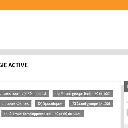
IE ACTIVE
ctivités courtes (< 30 minutes)
(X) Moyen groupe (entre 30 et 100)
n plusieurs séances
(X) Sporadiques
(X) Grand groupe (> 100)
(X) Activités développées (Entre 30 et 60 minutes)