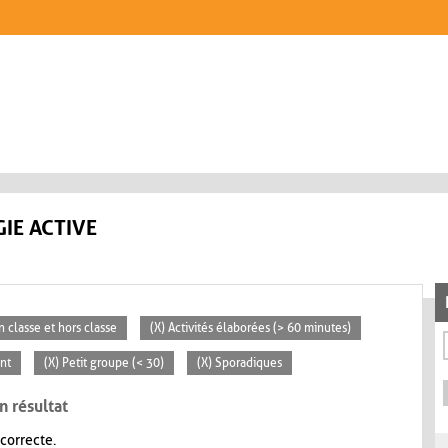
IE ACTIVE
n classe et hors classe
(X) Activités élaborées (> 60 minutes)
nt
(X) Petit groupe (< 30)
(X) Sporadiques
n résultat
 correcte.