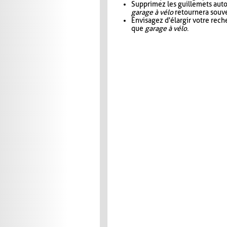
Supprimez les guillemets aut
garage à vélo
retournera souve
Envisagez d'élargir votre rec
que
garage à vélo
.