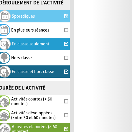
DÉROULEMENT DE L'ACTIVITÉ
Sporadiques
En plusieurs séances
En classe seulement
Hors classe
En classe et hors classe
DURÉE DE L'ACTIVITÉ
Activités courtes (< 30
minutes)
Activités développées
(Entre 30 et 60 minutes)
Activités élaborées (> 60
minutes)