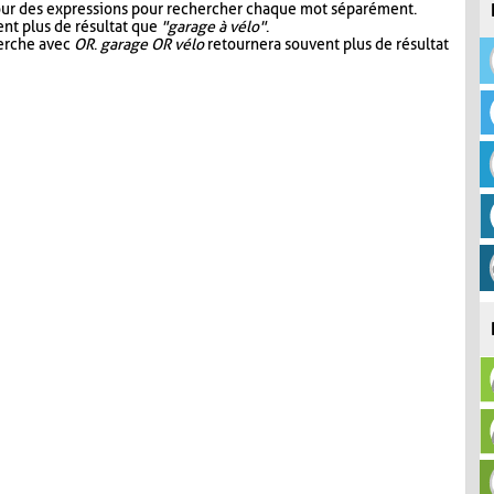
our des expressions pour rechercher chaque mot séparément.
nt plus de résultat que
"garage à vélo"
.
herche avec
OR
.
garage OR vélo
retournera souvent plus de résultat