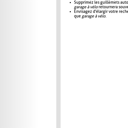
Supprimez les guillemets aut
garage à vélo
retournera souve
Envisagez d'élargir votre rec
que
garage à vélo
.