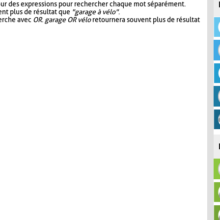
our des expressions pour rechercher chaque mot séparément.
nt plus de résultat que
"garage à vélo"
.
herche avec
OR
.
garage OR vélo
retournera souvent plus de résultat