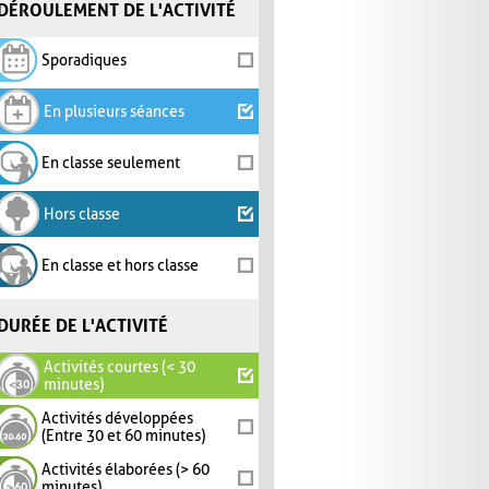
DÉROULEMENT DE L'ACTIVITÉ
Sporadiques
En plusieurs séances
En classe seulement
Hors classe
En classe et hors classe
DURÉE DE L'ACTIVITÉ
Activités courtes (< 30
minutes)
Activités développées
(Entre 30 et 60 minutes)
Activités élaborées (> 60
minutes)