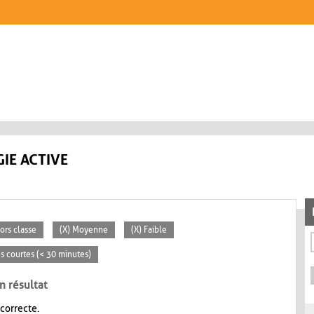
IE ACTIVE
ors classe
(X) Moyenne
(X) Faible
tés courtes (< 30 minutes)
n résultat
 correcte.