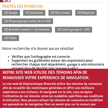
TOUTES LES FICHES (0)
(X) Équipe
(X) Individuel
(X) Hors classe
(X) Moyenne
(X) Moyen groupe (entre 30 et 100)
(X) Activités courtes (< 30 minutes)
(X) Grand groupe (> 100)
(X) Faible
Votre recherche n'a donné aucun résultat
Vérifiez que l'orthographe est correcte.
Supprimez les guillemets autour des expressions pour
rechercher chaque mot séparément.
garage à vélo
retournera
souvent plus de résultat que
"garage à vélo"
.
NOTRE SITE WEB UTILISE DES TÉMOINS AFIN DE
Envisagez d'élargir votre recherche avec
OR
.
garage OR vélo
retournera souvent plus de résultat que
garage à vélo
.
REHAUSSER VOTRE EXPÉRIENCE DE NAVIGATION.
Le site web de Polytechnique Montréal utilise des témoins de connexion
afin de recueillir des statistiques générales et offrir une meilleure
expérience à ses visiteurs. En naviguant sur le site, vous acceptez
l’utilisation de ces témoins selon les modalités spécifiées aux conditions
d’utilisation. Vous pouvez refuser les témoins de connexion en modifiant
vos paramètres de navigation. Pour en savoir plus sur le recours aux