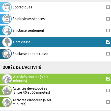
Sporadiques
En plusieurs séances
En classe seulement
Hors classe
En classe et hors classe
DURÉE DE L'ACTIVITÉ
Activités courtes (< 30
minutes)
Activités développées
(Entre 30 et 60 minutes)
Activités élaborées (> 60
minutes)