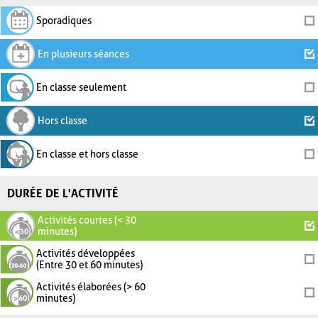
Sporadiques
En plusieurs séances
En classe seulement
Hors classe
En classe et hors classe
DURÉE DE L'ACTIVITÉ
Activités courtes (< 30
minutes)
Activités développées
(Entre 30 et 60 minutes)
Activités élaborées (> 60
minutes)