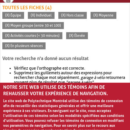
TOUTES LES FICHES (4)
(X) Équipe
(X) Individuel
(X) Hors classe
(X) Moyenne
(X) Moyen groupe (entre 30 et 100)
(X) Activités courtes (< 30 minutes)
(X) Élevée
(X) En plusieurs séances
Votre recherche n'a donné aucun résultat
Vérifiez que l'orthographe est correcte.
Supprimez les guillemets autour des expressions pour
rechercher chaque mot séparément.
garage à vélo
retournera
souvent plus de résultat que
"garage à vélo"
.
NOTRE SITE WEB UTILISE DES TÉMOINS AFIN DE
Envisagez d'élargir votre recherche avec
OR
.
garage OR vélo
retournera souvent plus de résultat que
garage à vélo
.
REHAUSSER VOTRE EXPÉRIENCE DE NAVIGATION.
Le site web de Polytechnique Montréal utilise des témoins de connexion
afin de recueillir des statistiques générales et offrir une meilleure
expérience à ses visiteurs. En naviguant sur le site, vous acceptez
l’utilisation de ces témoins selon les modalités spécifiées aux conditions
d’utilisation. Vous pouvez refuser les témoins de connexion en modifiant
vos paramètres de navigation. Pour en savoir plus sur le recours aux