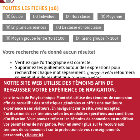
TOUTES LES FICHES (18)
(X) Équipe
(X) Individuel
(X) Hors classe
(X) Moyenne
(X) En plusieurs séances
(X) En classe et hors classe
(X) Moyen groupe (entre 30 et 100)
(X) Grand groupe (> 100)
Votre recherche n'a donné aucun résultat
Vérifiez que l'orthographe est correcte.
Supprimez les guillemets autour des expressions pour
rechercher chaque mot séparément.
garage à vélo
retournera
souvent plus de résultat que
"garage à vélo"
.
NOTRE SITE WEB UTILISE DES TÉMOINS AFIN DE
Envisagez d'élargir votre recherche avec
OR
.
garage OR vélo
retournera souvent plus de résultat que
garage à vélo
.
REHAUSSER VOTRE EXPÉRIENCE DE NAVIGATION.
Le site web de Polytechnique Montréal utilise des témoins de connexion
afin de recueillir des statistiques générales et offrir une meilleure
expérience à ses visiteurs. En naviguant sur le site, vous acceptez
l’utilisation de ces témoins selon les modalités spécifiées aux conditions
d’utilisation. Vous pouvez refuser les témoins de connexion en modifiant
vos paramètres de navigation. Pour en savoir plus sur le recours aux
témoins de connexion et sur la protection de vos renseignements
personnels,
cliquez ici
.
Avis de confidentialité et conditions d’utilisation