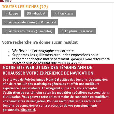
TOUTES LES FICHES (27)
(X) Équipe
(X) Individuel
(X) Hors classe
(X) Activités élaborées (> 60 minutes)
(X) Activités courtes (< 30 minutes)
(X) En plusieurs séances
Votre recherche n'a donné aucun résultat
Vérifiez que l'orthographe est correcte.
Supprimez les guillemets autour des expressions pour
rechercher chaque mot séparément.
garage à vélo
retournera
souvent plus de résultat que
"garage à vélo"
.
NOTRE SITE WEB UTILISE DES TÉMOINS AFIN DE
Envisagez d'élargir votre recherche avec
OR
.
garage OR vélo
retournera souvent plus de résultat que
garage à vélo
.
REHAUSSER VOTRE EXPÉRIENCE DE NAVIGATION.
Le site web de Polytechnique Montréal utilise des témoins de connexion
afin de recueillir des statistiques générales et offrir une meilleure
expérience à ses visiteurs. En naviguant sur le site, vous acceptez
l’utilisation de ces témoins selon les modalités spécifiées aux conditions
d’utilisation. Vous pouvez refuser les témoins de connexion en modifiant
vos paramètres de navigation. Pour en savoir plus sur le recours aux
témoins de connexion et sur la protection de vos renseignements
personnels,
cliquez ici
.
Avis de confidentialité et conditions d’utilisation