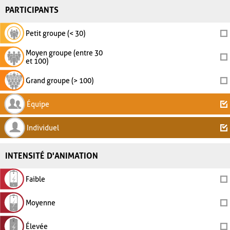
PARTICIPANTS
Petit groupe (< 30)
Moyen groupe (entre 30
et 100)
Grand groupe (> 100)
Équipe
Individuel
INTENSITÉ D'ANIMATION
Faible
Moyenne
Élevée