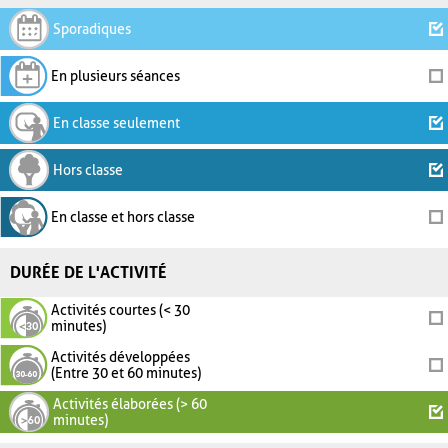
Sporadiques
En plusieurs séances
En classe seulement
Hors classe
En classe et hors classe
DURÉE DE L'ACTIVITÉ
Activités courtes (< 30
minutes)
Activités développées
(Entre 30 et 60 minutes)
Activités élaborées (> 60
minutes)