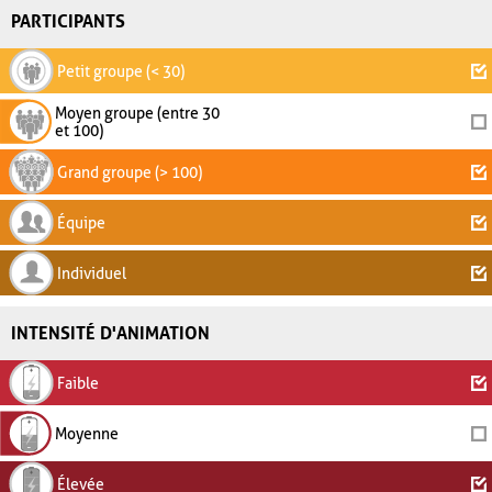
PARTICIPANTS
Petit groupe (< 30)
Moyen groupe (entre 30
et 100)
Grand groupe (> 100)
Équipe
Individuel
INTENSITÉ D'ANIMATION
Faible
Moyenne
Élevée