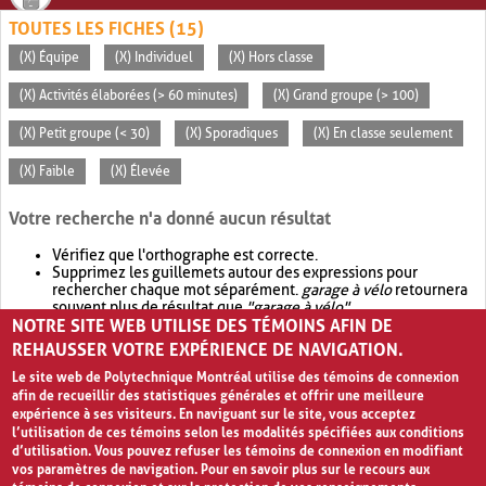
TOUTES LES FICHES (15)
(X) Équipe
(X) Individuel
(X) Hors classe
(X) Activités élaborées (> 60 minutes)
(X) Grand groupe (> 100)
(X) Petit groupe (< 30)
(X) Sporadiques
(X) En classe seulement
(X) Faible
(X) Élevée
Votre recherche n'a donné aucun résultat
Vérifiez que l'orthographe est correcte.
Supprimez les guillemets autour des expressions pour
rechercher chaque mot séparément.
garage à vélo
retournera
souvent plus de résultat que
"garage à vélo"
.
NOTRE SITE WEB UTILISE DES TÉMOINS AFIN DE
Envisagez d'élargir votre recherche avec
OR
.
garage OR vélo
retournera souvent plus de résultat que
garage à vélo
.
REHAUSSER VOTRE EXPÉRIENCE DE NAVIGATION.
Le site web de Polytechnique Montréal utilise des témoins de connexion
afin de recueillir des statistiques générales et offrir une meilleure
expérience à ses visiteurs. En naviguant sur le site, vous acceptez
l’utilisation de ces témoins selon les modalités spécifiées aux conditions
d’utilisation. Vous pouvez refuser les témoins de connexion en modifiant
vos paramètres de navigation. Pour en savoir plus sur le recours aux