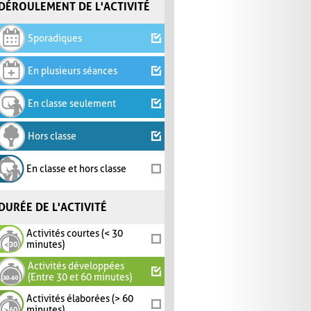
DÉROULEMENT DE L'ACTIVITÉ
Sporadiques
En plusieurs séances
En classe seulement
Hors classe
En classe et hors classe
DURÉE DE L'ACTIVITÉ
Activités courtes (< 30
minutes)
Activités développées
(Entre 30 et 60 minutes)
Activités élaborées (> 60
minutes)