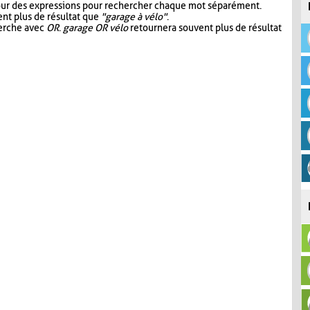
our des expressions pour rechercher chaque mot séparément.
nt plus de résultat que
"garage à vélo"
.
herche avec
OR
.
garage OR vélo
retournera souvent plus de résultat