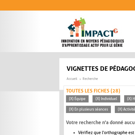
Aller au contenu principal
VIGNETTES DE PÉDAGOG
Accueil
Recherche
TOUTES LES FICHES (28)
(X) Équipe
(X) Individuel
(X) H
(X) En plusieurs séances
(X) Activi
Votre recherche n'a donné aucu
Vérifiez que l'orthographe est