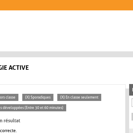
IE ACTIVE
ors classe
(X) Sporadiques
(X) En classe seulement
tés développées (Entre 30 et 60 minutes)
n résultat
 correcte.