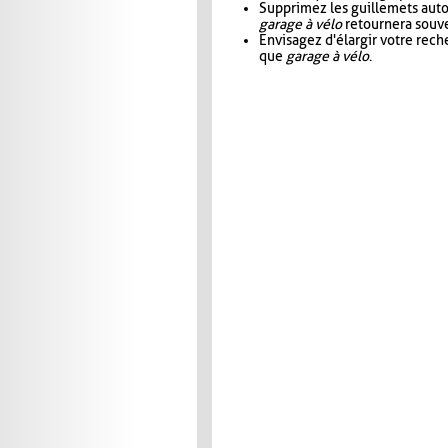
Supprimez les guillemets aut
garage à vélo
retournera souve
Envisagez d'élargir votre rec
que
garage à vélo
.