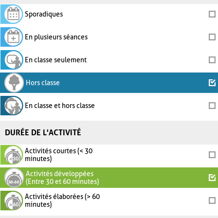
Sporadiques
En plusieurs séances
En classe seulement
Hors classe
En classe et hors classe
DURÉE DE L'ACTIVITÉ
Activités courtes (< 30
minutes)
Activités développées
(Entre 30 et 60 minutes)
Activités élaborées (> 60
minutes)