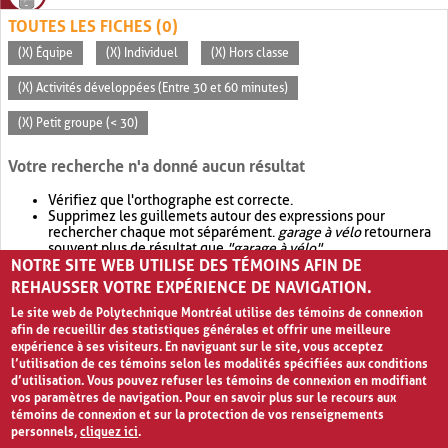
TOUTES LES FICHES (0)
(X) Équipe
(X) Individuel
(X) Hors classe
(X) Activités développées (Entre 30 et 60 minutes)
(X) Petit groupe (< 30)
Votre recherche n'a donné aucun résultat
Vérifiez que l'orthographe est correcte.
Supprimez les guillemets autour des expressions pour
rechercher chaque mot séparément.
garage à vélo
retournera
souvent plus de résultat que
"garage à vélo"
.
NOTRE SITE WEB UTILISE DES TÉMOINS AFIN DE
Envisagez d'élargir votre recherche avec
OR
.
garage OR vélo
retournera souvent plus de résultat que
garage à vélo
.
REHAUSSER VOTRE EXPÉRIENCE DE NAVIGATION.
Le site web de Polytechnique Montréal utilise des témoins de connexion
afin de recueillir des statistiques générales et offrir une meilleure
expérience à ses visiteurs. En naviguant sur le site, vous acceptez
l’utilisation de ces témoins selon les modalités spécifiées aux conditions
d’utilisation. Vous pouvez refuser les témoins de connexion en modifiant
vos paramètres de navigation. Pour en savoir plus sur le recours aux
témoins de connexion et sur la protection de vos renseignements
personnels,
cliquez ici
.
Avis de confidentialité et conditions d’utilisation