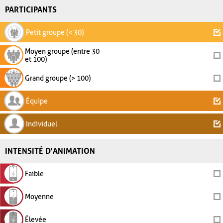
PARTICIPANTS
Petit groupe (< 30)
Moyen groupe (entre 30
et 100)
Grand groupe (> 100)
Équipe
Individuel
INTENSITÉ D'ANIMATION
Faible
Moyenne
Élevée