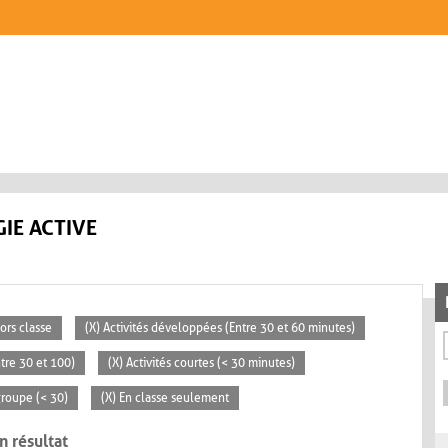
IE ACTIVE
ors classe
(X) Activités développées (Entre 30 et 60 minutes)
tre 30 et 100)
(X) Activités courtes (< 30 minutes)
 groupe (< 30)
(X) En classe seulement
n résultat