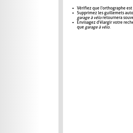
Vérifiez que l'orthographe est
Supprimez les guillemets aut
garage à vélo
retournera souve
Envisagez d'élargir votre rec
que
garage à vélo
.