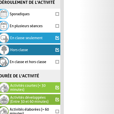
DÉROULEMENT DE L'ACTIVITÉ
Sporadiques
En plusieurs séances
En classe seulement
Hors classe
En classe et hors classe
DURÉE DE L'ACTIVITÉ
Activités courtes (< 30
minutes)
Activités développées
(Entre 30 et 60 minutes)
Activités élaborées (> 60
minutes)