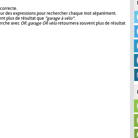
 correcte.
our des expressions pour rechercher chaque mot séparément.
nt plus de résultat que
"garage à vélo"
.
herche avec
OR
.
garage OR vélo
retournera souvent plus de résultat