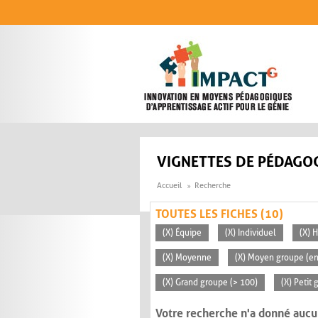
Aller au contenu principal
VIGNETTES DE PÉDAGOG
Accueil
Recherche
TOUTES LES FICHES (10)
(X) Équipe
(X) Individuel
(X) H
(X) Moyenne
(X) Moyen groupe (en
(X) Grand groupe (> 100)
(X) Petit
Votre recherche n'a donné aucu