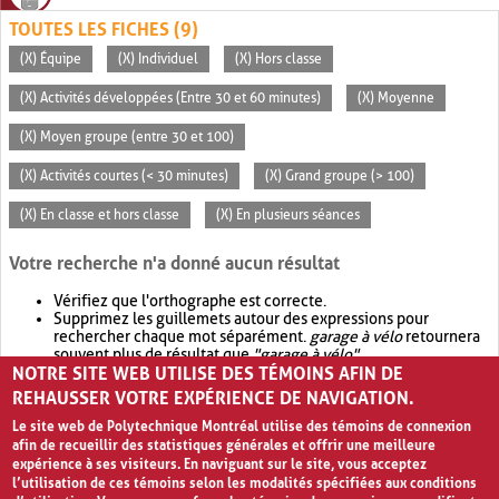
TOUTES LES FICHES (9)
(X) Équipe
(X) Individuel
(X) Hors classe
(X) Activités développées (Entre 30 et 60 minutes)
(X) Moyenne
(X) Moyen groupe (entre 30 et 100)
(X) Activités courtes (< 30 minutes)
(X) Grand groupe (> 100)
(X) En classe et hors classe
(X) En plusieurs séances
Votre recherche n'a donné aucun résultat
Vérifiez que l'orthographe est correcte.
Supprimez les guillemets autour des expressions pour
rechercher chaque mot séparément.
garage à vélo
retournera
souvent plus de résultat que
"garage à vélo"
.
NOTRE SITE WEB UTILISE DES TÉMOINS AFIN DE
Envisagez d'élargir votre recherche avec
OR
.
garage OR vélo
retournera souvent plus de résultat que
garage à vélo
.
REHAUSSER VOTRE EXPÉRIENCE DE NAVIGATION.
Le site web de Polytechnique Montréal utilise des témoins de connexion
afin de recueillir des statistiques générales et offrir une meilleure
expérience à ses visiteurs. En naviguant sur le site, vous acceptez
l’utilisation de ces témoins selon les modalités spécifiées aux conditions