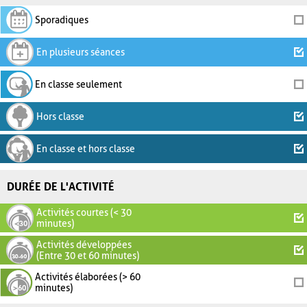
Sporadiques
En plusieurs séances
En classe seulement
Hors classe
En classe et hors classe
DURÉE DE L'ACTIVITÉ
Activités courtes (< 30
minutes)
Activités développées
(Entre 30 et 60 minutes)
Activités élaborées (> 60
minutes)